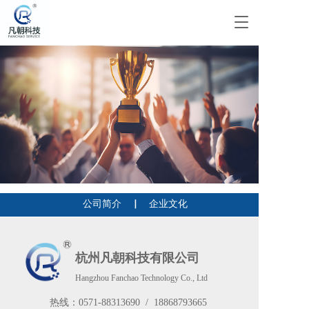
T
o
g
g
l
e
n
a
v
i
g
a
t
i
公司简介
▏   企业文化
o
n
杭州凡朝科技有限公司
Hangzhou Fanchao Technology Co., Ltd
热线：
0571-88313690
  /  
18868793665